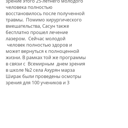
зрение этого 25-летнего молодого
человека полностью
восстановилось после полученной
травмы. Помимо хирургического
вмешательства, Сасун также
бесплатно прошел лечение
лазером. Сейчас молодой
человек полностью здоров и
может вернуться к полноценной
жизни. В рамках той же программы
в связи с Всемирным днем зрения
в школе №2 села Ахурян марза
Ширак были проведены осмотры
зрения для 100 учеников и 3
тематических занятия,
посвященные уходу за глазами.
Всемирному дню зрения также
были посвящены осмотры зрения
для детей-инвалидов в
неправительственной