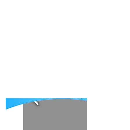
офтальмологический
проект
Главная
Все о Проекте
Публикации
Контакты
Eng
Հայ