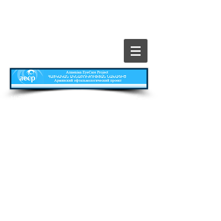
​All Rights Reserved © The Armenian EyeCare
Project
Главная
Contact
Все о Проекте
Publications