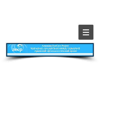
​All Rights Reserved © The Armenian EyeCare
Project
Главная
Contact
Все о Проекте
Publications