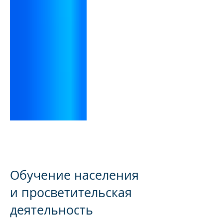
Основная цель Армянского
офтальмологического проекта
(АОП) - предотвращение слепоты
в Армении.
Обучение населения
и просветительская
деятельность