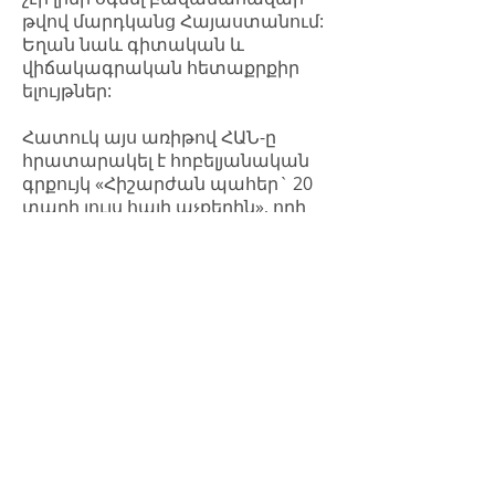
թվով մարդկանց Հայաստանում:
Եղան նաև գիտական և
վիճակագրական հետաքրքիր
ելույթներ:
Հատուկ այս առիթով ՀԱՆ-ը
հրատարակել է հոբելյանական
գրքույկ «Հիշարժան պահեր` 20
տարի լույս հայի աչքերին», որի
հնարավոր է ծանոթանալ
այստեղ`
12-րդ միջազգային
ակնաբուժական համաժողովի
մեկնարկով Հայկական
ակնաբուժության նախագիծը
ԱՄՆ ՄԶԳ հետ համատեղ սկսեց
նոր ծրագիր` «Մանկական
կուրության կանխարգելման
գերազանցության կենտրոն»,
ինչպես նաև ամփոփեց 20-ամյա