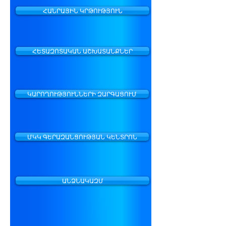
ՀԱՆՐԱՅԻՆ ԿՐԹՈՒԹՅՈՒՆ
ՀԵՏԱԶՈՏԱԿԱՆ ԱՇԽԱՏԱՆՔՆԵՐ
ԿԱՐՈՂՈՒԹՅՈՒՆՆԵՐԻ ԶԱՐԳԱՑՈՒՄ
ՄԿԿ ԳԵՐԱԶԱՆՑՈՒԹՅԱՆ ԿԵՆՏՐՈՆ
ԱՆՁՆԱԿԱԶՄ