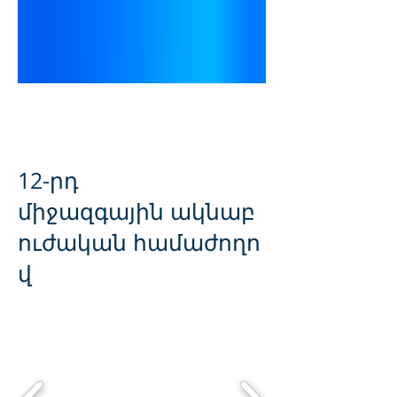
Հայկական ակնաբուժության նախագծի
(ՀԱՆ) առաքելությունն է կանխարգելել
ձեռքբերովի կուրությունը
Հայաստանում
12-րդ
միջազգային ակնաբ
ուժական համաժողո
վ