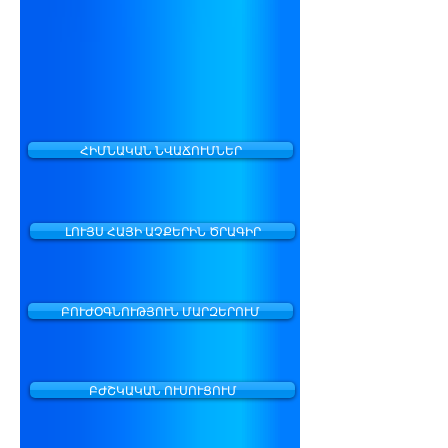
ՀԻՄՆԱԿԱՆ ՆՎԱՃՈՒՄՆԵՐ
ԼՈՒՅՍ ՀԱՅԻ ԱՉՔԵՐԻՆ ԾՐԱԳԻՐ
ԲՈՒԺՕԳՆՈՒԹՅՈՒՆ ՄԱՐԶԵՐՈՒՄ
ԲԺՇԿԱԿԱՆ ՈՒՍՈՒՑՈՒՄ