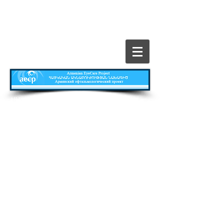
​All Rights Reserved © The Armenian EyeCare
Project
Главная
Contact
Все о Проекте
Publications