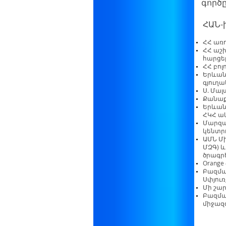
գործ
ՀԱՆ-
ՀՀ առ
ՀՀ աշ
հարցե
ՀՀ բո
Երևան
գյուղ
Ս. Մա
Քանաք
Երևան
ՀԿՀ ա
Մարզա
կենտրո
ԱՄՆ Մ
ՄԶԳ) 
ծրագր
Orange
Բազմա
Սփյուռ
Մի շար
Բազմա
միջազ