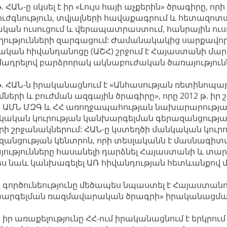
թ. ՀԱՆ-ը սկսել է իր «Լույս հայի աչքերին» ծրագիրը, ո
բուժգնություն, տվյալների հավաքագրում և հետազ
ական ուսուցում և վերապատրաստում, հանրային ուսո
ղությունների զարգացում: Ժամանակակից սարքավոր
ական հիվանդանոցը (ԱՇՀ) շրջում է Հայաստանի մար
ադրելով բարձրորակ ակնաբուժական ծառայություն
թ. ՀԱՆ-ն իրականացնում է «Անհասության ռետինոպա
մների և բուժման ազգային ծրագիրը», որը 2012 թ. ի
ն ԱՄՆ ՄԶԳ և ՀՀ առողջապահության նախարարությա
կական կուրության կանխարգելման գերազանցությա
րի շրջանակներում: ՀԱՆ-ը կստեղծի մանկական կու
զանցության կենտրոն, որի տեսլականն է մասնագ
յությունները հասանելի դարձնել Հայաստանի և տա
ես նաև կանխագելել ԱՌ հիվանդության հետևանքով մ
 գործունեությունը մեծապես նպաստել է Հայաստանո
արգելման ռազմավարական ծրագրի» իրականացմա
 իր առաքելությունը ՀՀ-ում իրականացնում է երկրում