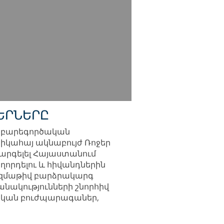
ԵՐՆԵՐԸ
) բարեգործական
երիկահայ ակնաբույժ Ռոջեր
արգելել Հայաստանում
աղորդելու և հիվանդներին
բազմաթիվ բարձրակարգ
անակությունների շնորհիվ
ական բուժպարագաներ,