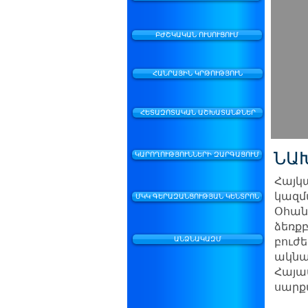
ԲԺՇԿԱԿԱՆ ՈՒՍՈՒՑՈՒՄ
ՀԱՆՐԱՅԻՆ ԿՐԹՈՒԹՅՈՒՆ
ՀԵՏԱԶՈՏԱԿԱՆ ԱՇԽԱՏԱՆՔՆԵՐ
ՆԱ
ԿԱՐՈՂՈՒԹՅՈՒՆՆԵՐԻ ԶԱՐԳԱՑՈՒՄ
Հայկ
կազմա
ՄԿԿ ԳԵՐԱԶԱՆՑՈՒԹՅԱՆ ԿԵՆՏՐՈՆ
Օհան
ձեռքբ
բուժ
ԱՆՁՆԱԿԱԶՄ
ակնաբ
Հայա
սարք