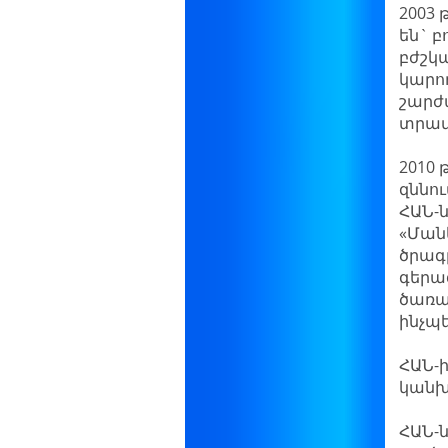
2003 
են` 
բժշկ
կարո
շարժ
տրամ
2010 
զննու
ՀԱՆ-
«Ման
ծրագ
գերա
ծառա
ինչպ
ՀԱՆ-ի
կանխ
ՀԱՆ-ն