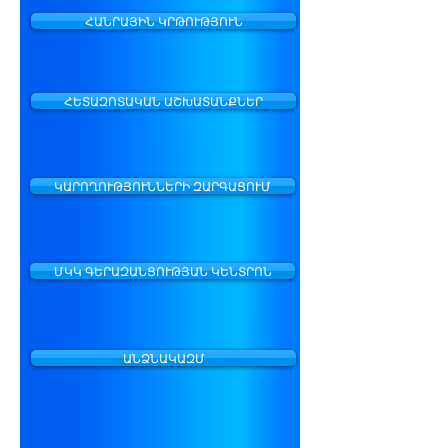
ՀԱՆՐԱՅԻՆ ԿՐԹՈՒԹՅՈՒՆ
ՀԵՏԱԶՈՏԱԿԱՆ ԱՇԽԱՏԱՆՔՆԵՐ
ԿԱՐՈՂՈՒԹՅՈՒՆՆԵՐԻ ԶԱՐԳԱՑՈՒՄ
ՄԿԿ ԳԵՐԱԶԱՆՑՈՒԹՅԱՆ ԿԵՆՏՐՈՆ
ԱՆՁՆԱԿԱԶՄ