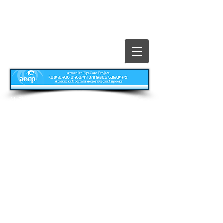
​All Rights Reserved © The Armenian EyeCare
Project
Главная
Contact
Все о Проекте
Publications