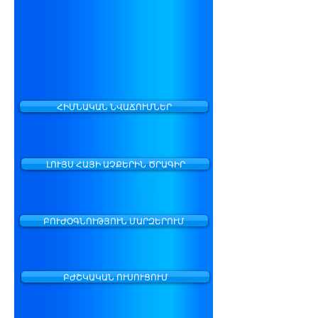
ՀԻՄՆԱԿԱՆ ՆՎԱՃՈՒՄՆԵՐ
ԼՈՒՅՍ ՀԱՅԻ ԱՉՔԵՐԻՆ ԾՐԱԳԻՐ
ԲՈՒԺՕԳՆՈՒԹՅՈՒՆ ՄԱՐԶԵՐՈՒՄ
ԲԺՇԿԱԿԱՆ ՈՒՍՈՒՑՈՒՄ