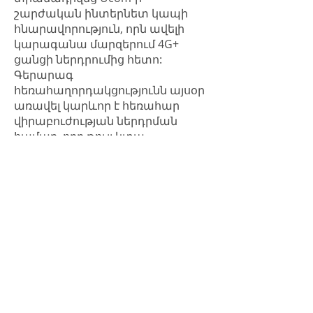
շարժական ինտերնետ կապի
հնարավորություն, որն ավելի
կարագանա մարզերում 4G+
ցանցի ներդրումից հետո:
Գերարագ
հեռահաղորդակցությունն այսօր
առավել կարևոր է հեռահար
վիրաբուժության ներդրման
համար, որը թույլ կտա
վիրահատություններ
իրականացնել ռոբոտիկ
սարքավորումների օգնությամբ՝
գտնվելով այլ երկրում կամ
մայրցամաքում: Ucom
ընկերությունը քաջ գիտակցում է
այս մարտահրավերը», - ասել է
Ucom հիմնադրամի տնօրեն՝
Աշոտ Բարսեղյանը:
Տեսողության համաշխարհային