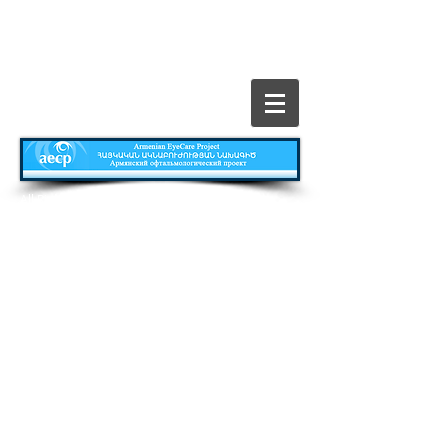
​All Rights Reserved © The Armenian EyeCare
Project
Главная
Contact
Все о Проекте
Publications