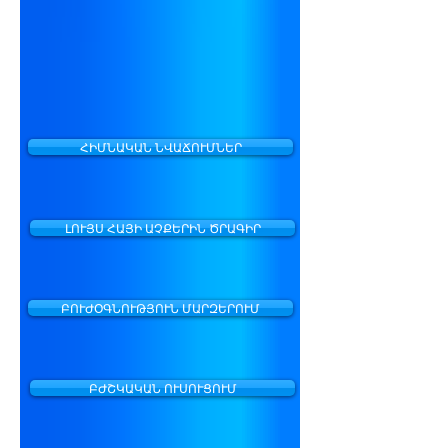
ՀԻՄՆԱԿԱՆ ՆՎԱՃՈՒՄՆԵՐ
ԼՈՒՅՍ ՀԱՅԻ ԱՉՔԵՐԻՆ ԾՐԱԳԻՐ
ԲՈՒԺՕԳՆՈՒԹՅՈՒՆ ՄԱՐԶԵՐՈՒՄ
ԲԺՇԿԱԿԱՆ ՈՒՍՈՒՑՈՒՄ