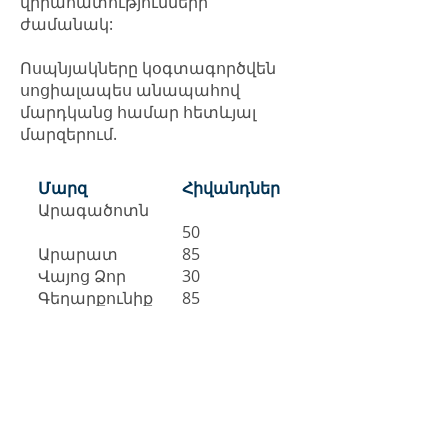
վիրահատությունների
ժամանակ:
Ոսպնյակները կօգտագործվեն
սոցիալապես անապահով
մարդկանց համար հետևյալ
մարզերում.
Մարզ
Հիվանդներ
Արագածոտն
50
Արարատ
85
Վայոց Ձոր
30
Գեղարքունիք
85
50
Սյունիք
100
Արմավիր
ՀԱՆ-ը բոլոր այս մարդկանց
անունից խորին
շնորհակալություն է հայտնում