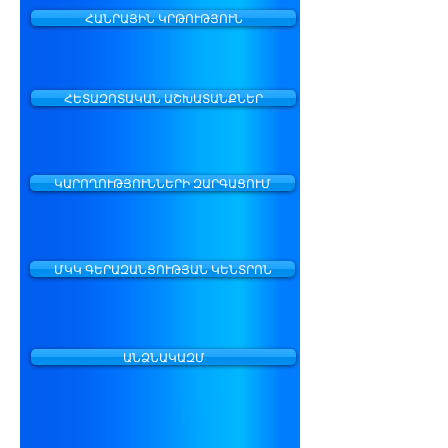
ՀԱՆՐԱՅԻՆ ԿՐԹՈՒԹՅՈՒՆ
ՀԵՏԱԶՈՏԱԿԱՆ ԱՇԽԱՏԱՆՔՆԵՐ
ԿԱՐՈՂՈՒԹՅՈՒՆՆԵՐԻ ԶԱՐԳԱՑՈՒՄ
ՄԿԿ ԳԵՐԱԶԱՆՑՈՒԹՅԱՆ ԿԵՆՏՐՈՆ
ԱՆՁՆԱԿԱԶՄ