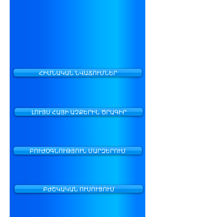
ՀԻՄՆԱԿԱՆ ՆՎԱՃՈՒՄՆԵՐ
ԼՈՒՅՍ ՀԱՅԻ ԱՉՔԵՐԻՆ ԾՐԱԳԻՐ
ԲՈՒԺՕԳՆՈՒԹՅՈՒՆ ՄԱՐԶԵՐՈՒՄ
ԲԺՇԿԱԿԱՆ ՈՒՍՈՒՑՈՒՄ