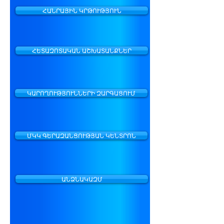
ՀԱՆՐԱՅԻՆ ԿՐԹՈՒԹՅՈՒՆ
ՀԵՏԱԶՈՏԱԿԱՆ ԱՇԽԱՏԱՆՔՆԵՐ
ԿԱՐՈՂՈՒԹՅՈՒՆՆԵՐԻ ԶԱՐԳԱՑՈՒՄ
ՄԿԿ ԳԵՐԱԶԱՆՑՈՒԹՅԱՆ ԿԵՆՏՐՈՆ
ԱՆՁՆԱԿԱԶՄ