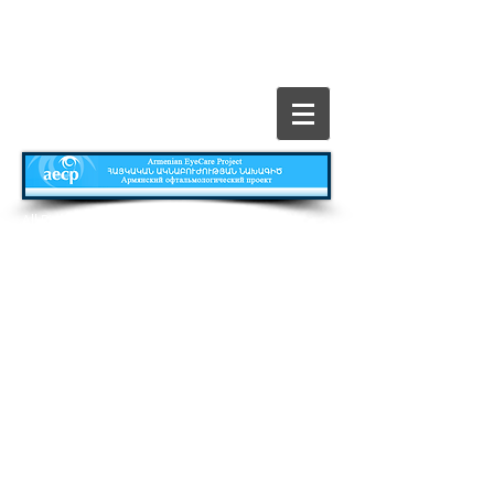
​All Rights Reserved © The Armenian EyeCare
Project
Главная
Contact
Все о Проекте
Publications