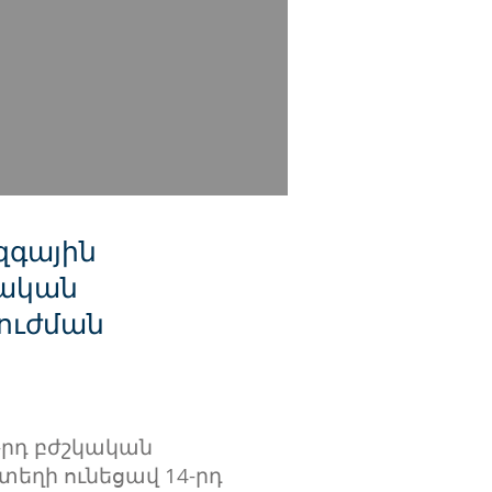
զգային
կական
բուժման
-րդ բժշկական
տեղի ունեցավ 14-րդ