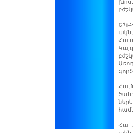
խոս
բժշ
ԵՊԲՀ
ակն
Հայա
Կայ
բժշ
Առո
գործ
Համ
ծանո
ներկ
համ
Հայ 
ակն