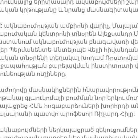
տումնալից երիտասարդ ակնաբույժների շա
կական կրթությանը և նրանց մասնագիտակա
 ակնաբուժության ամբիոնի վարիչ, Մալայ
աբուժական կենտրոնի տնօրեն Ալեքսանդր Մ
ստանում ակնաբուժության բնագավառի վեր
զեր Պերմանենտե-Անտելոպե Վելլի հիվանդա
կական տնօրենի տեղակալ Խոդամ Ռոստոմյան
ղջապահության բարելավման ինստիտուտի 
ունեության ուղիները:
աժողովը մասնակիցներին հնարավորությու
թանալ գլաուկոմայի բուժման նոր երկու մո
այացրեց ՀԱՆ հոգաբարձուների խորհրդի ա
ալսարանի պատվո պրոֆեսոր Ռիչարդ Հիլը:
ակնաբույժների ներկայացրած զեկուցումներ
աբուժության տարբեր նեղ մասնագիտական 