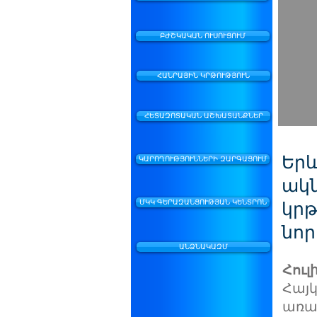
ԲԺՇԿԱԿԱՆ ՈՒՍՈՒՑՈՒՄ
ՀԱՆՐԱՅԻՆ ԿՐԹՈՒԹՅՈՒՆ
ՀԵՏԱԶՈՏԱԿԱՆ ԱՇԽԱՏԱՆՔՆԵՐ
Երև
ԿԱՐՈՂՈՒԹՅՈՒՆՆԵՐԻ ԶԱՐԳԱՑՈՒՄ
ակ
կրթ
ՄԿԿ ԳԵՐԱԶԱՆՑՈՒԹՅԱՆ ԿԵՆՏՐՈՆ
նոր
ԱՆՁՆԱԿԱԶՄ
Հուլի
Հայկ
առաք