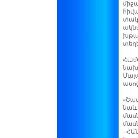
միջ
հիվա
տակ
ակնա
խթա
տեղ
Համ
նախ
Մալ
ասոց
«Շատ
նաև 
մասն
մասն
- ՀԱ